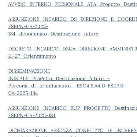
AVVISO_INTERNO_PERSONALE_ATA_Progetto_Destin
ASSUNZIONE_INCARICO_DS_DIREZIONE_E_COORDIN
FSEPN-CA-2025-
184_denominato_Destinazione_futuro
DECRETO_INCARICO_DSGA_DIREZIONE_AMMINISTR
21-27_Orientamento
DISSEMINAZIONE
INIZIALE_Progetto_Destinazione_futuro_-
Percorsi_di_orientamento_-ESO4.6.A4.D-FSEPN-
CA-2025-184
ASSUNZIONE_INCARICO_RUP_PROGETTO_Destinazion
FSEPN-CA-2025-184
DICHIARAZIONE_ASSENZA_CONFLITTO_DI_INTERES