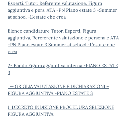
Esperti, Tutor, Referente valutazione, Figura
aggiuntiva e pers. ATA -PN Piano estate 3 -Summer
at school -L’estate che crea
Elenco candidature Tutor, Esperti, Figura
aggiuntiva, Rereferente valutazione e personale ATA
-PN Piano estate 3 Summer at school -L’estate che
crea
2- Bando Figura aggiuntiva interna -PIANO ESTATE
3
— GRIGLIA VALUTAZIONE E DICHIARAZIONI –
FIGURA AGGIUNTIVA -PIANO ESTATE 3
1. DECRETO INDIZIONE PROCEDURA SELEZIONE
FIGURA AGGIUNTIVA