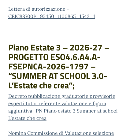
Lettera di autorizzazione –
CEIC88700P_95450_1100865_1542_1
Piano Estate 3 – 2026-27 –
PROGETTO ESO4.6.A4.A-
FSEPNCA-2026-1797 –
“SUMMER AT SCHOOL 3.0-
L’Estate che crea”;
Decreto pubblicazione graduatorie provvisorie
esperti tutor referente valutazione e figura
aggiuntiva -PN Piano estate 3 Summer at school -
L’estate che crea
Nomina Commissione di Valutazione selezione