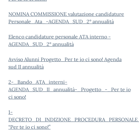
NOMINA COMMISSIONE valutazione candidature
Personale_Ata_-AGENDA_SUD_2° annualità
Elenco candidature personale ATA interno -
AGENDA_SUD_2° annualità
Avviso Alunni Progetto_Per te io ci sono! Agenda
sud II annualità
2-_Bando_ATA_interni-
AGENDA_SUD_II_annualità-_Progetto_-_Per te io
ci sono!
1-
DECRETO_DI_INDIZIONE_PROCEDURA_PERSONALE_A
“Per te io ci sono!”