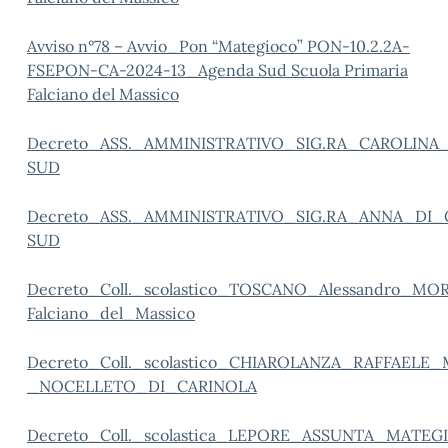
Avviso n°78 – Avvio_Pon “Mategioco” PON-10.2.2A-
FSEPON-CA-2024-13_Agenda Sud Scuola Primaria
Falciano del Massico
Decreto_ASS._AMMINISTRATIVO_SIG.RA_CAROLIN
SUD
Decreto_ASS._AMMINISTRATIVO_SIG.RA_ANNA_D
SUD
Decreto_Coll._scolastico_TOSCANO_Alessandro_M
Falciano_del_Massico
Decreto_Coll._scolastico_CHIAROLANZA_RAFFAEL
_NOCELLETO_DI_CARINOLA
Decreto_Coll._scolastica_LEPORE_ASSUNTA_MATE