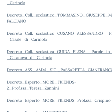
_Carinola
Decreto_Coll._scolastico_TOMMASINO_GIUSEPPE_
FALCIANO
Decreto_Coll._scolastico_CUSANO_ALESSANDRO__
_Casale_di_Carinola
Decreto_Coll._scolastica_GUIDA_ELENA__Parole_i
_Casanova_di_Carinola
Decreto_ASS._AMM._SIG._PASSARETTA_GIANFRA
Decreto_Esperto_MORE_FRIENDS-
2_Prof.ssa_Teresa_Zannini
Decreto_Esperto_MORE_FRIENDS_Prof.ssa_Crispino