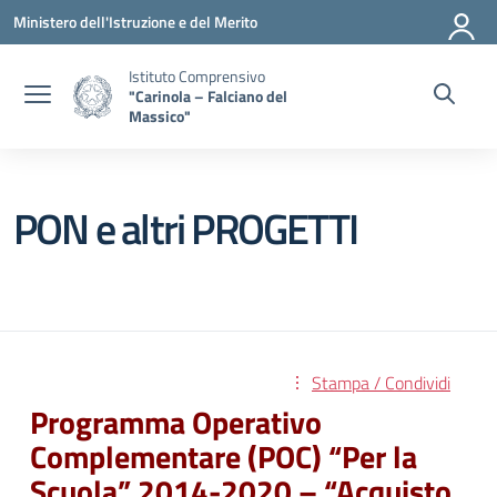
Vai ai contenuti
Vai al menu di navigazione
Vai al footer
Ministero dell'Istruzione e del Merito
Istituto Comprensivo
"Carinola – Falciano del
Massico"
PON e altri PROGETTI
Stampa / Condividi
Programma Operativo
Complementare (POC) “Per la
Scuola” 2014-2020 – “Acquisto