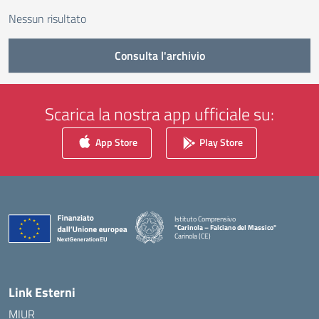
Nessun risultato
Consulta l'archivio
Scarica la nostra app ufficiale su:
App Store
Play Store
Istituto Comprensivo
"Carinola – Falciano del Massico"
Carinola (CE)
— Visita la pagina iniziale della scuola
Link Esterni
MIUR