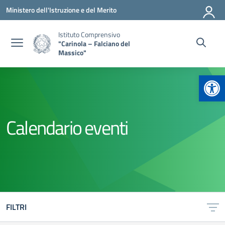
Vai ai contenuti
Vai al menu di navigazione
Vai al footer
Ministero dell'Istruzione e del Merito
Istituto Comprensivo
"Carinola – Falciano del
Massico"
Apr
Calendario eventi
FILTRI