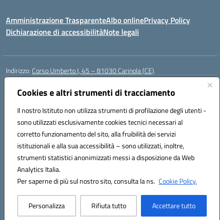
Amministrazione Trasparente
Albo online
Privacy Policy
Dichiarazione di accessibilità
Note legali
Indirizzo:
Corso Umberto I, 45 – 81030 Carinola (CE)
Centralino:
0823939063
Email:
ceic88700p@istruzione.it
Posta elettronica certificata (PEC):
Cookies e altri strumenti di tracciamento
ceic88700p@pec.istruzione.it
Codice fiscale: 95014250617
Il nostro Istituto non utilizza strumenti di profilazione degli utenti -
Codice meccanografico:
CEIC88700P
sono utilizzati esclusivamente cookies tecnici necessari al
Codice Indice delle Pubbliche Amministrazioni (IPA): istsc_ceic88700p
corretto funzionamento del sito, alla fruibilità dei servizi
Codice unico di fatturazione (CUF): UFBPW4
istituzionali e alla sua accessibilità – sono utilizzati, inoltre,
strumenti statistici anonimizzati messi a disposizione da Web
Analytics Italia.
Hosting & Powered by 3D Solution S.r.l.
Per saperne di più sul nostro sito, consulta la ns.
Cookie Policy.
Concept & Design by Designers Italia
Personalizza
Rifiuta tutto
Accettare tutto