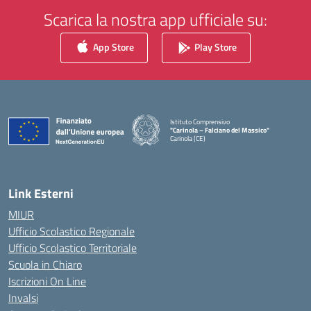
Scarica la nostra app ufficiale su:
App Store
Play Store
Istituto Comprensivo
"Carinola – Falciano del Massico"
Carinola (CE)
— Visita la pagina iniziale della scuola
Link Esterni
MIUR
Ufficio Scolastico Regionale
Ufficio Scolastico Territoriale
Scuola in Chiaro
Iscrizioni On Line
Invalsi