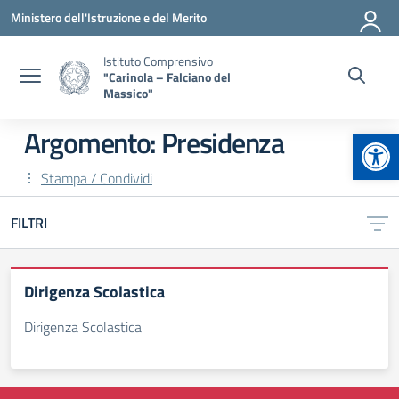
Vai ai contenuti
Vai al menu di navigazione
Vai al footer
Ministero dell'Istruzione e del Merito
Istituto Comprensivo
"Carinola – Falciano del
Massico"
Apr
Argomento: Presidenza
Stampa / Condividi
FILTRI
Dirigenza Scolastica
Dirigenza Scolastica