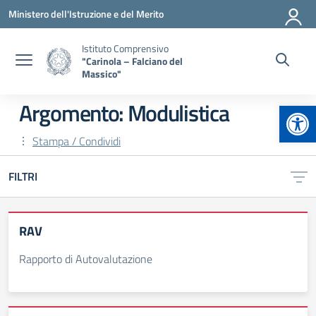
Vai ai contenuti
Vai al menu di navigazione
Vai al footer
Ministero dell'Istruzione e del Merito
Istituto Comprensivo
"Carinola – Falciano del
Massico"
Apr
Argomento: Modulistica
Stampa / Condividi
FILTRI
RAV
Rapporto di Autovalutazione