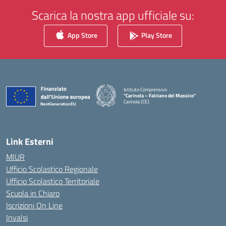
Scarica la nostra app ufficiale su:
App Store
Play Store
Istituto Comprensivo
"Carinola – Falciano del Massico"
Carinola (CE)
— Visita la pagina iniziale della scuola
Link Esterni
MIUR
Ufficio Scolastico Regionale
Ufficio Scolastico Territoriale
Scuola in Chiaro
Iscrizioni On Line
Invalsi