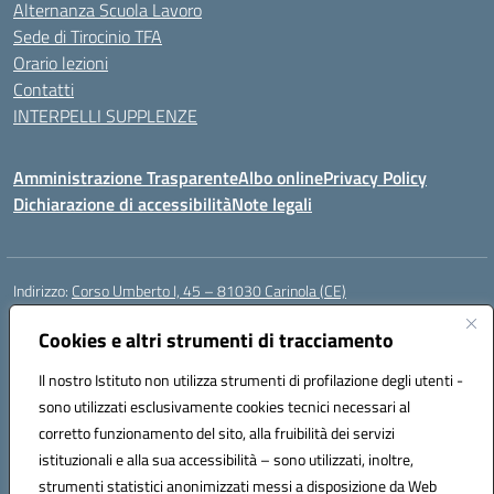
Alternanza Scuola Lavoro
Sede di Tirocinio TFA
Orario lezioni
Contatti
INTERPELLI SUPPLENZE
Amministrazione Trasparente
Albo online
Privacy Policy
Dichiarazione di accessibilità
Note legali
Indirizzo:
Corso Umberto I, 45 – 81030 Carinola (CE)
Centralino:
0823939063
Email:
ceic88700p@istruzione.it
Posta elettronica certificata (PEC):
Cookies e altri strumenti di tracciamento
ceic88700p@pec.istruzione.it
Codice fiscale: 95014250617
Il nostro Istituto non utilizza strumenti di profilazione degli utenti -
Codice meccanografico:
CEIC88700P
sono utilizzati esclusivamente cookies tecnici necessari al
Codice Indice delle Pubbliche Amministrazioni (IPA): istsc_ceic88700p
corretto funzionamento del sito, alla fruibilità dei servizi
Codice unico di fatturazione (CUF): UFBPW4
istituzionali e alla sua accessibilità – sono utilizzati, inoltre,
strumenti statistici anonimizzati messi a disposizione da Web