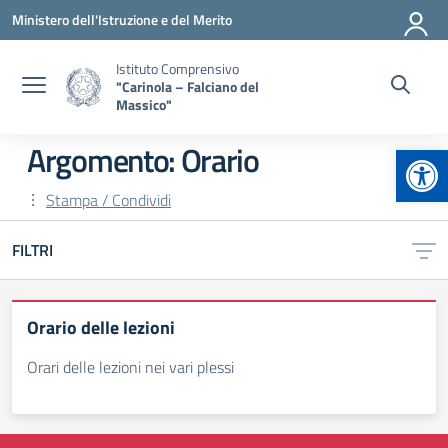
Vai ai contenuti
Vai al menu di navigazione
Vai al footer
Ministero dell'Istruzione e del Merito
Istituto Comprensivo
"Carinola – Falciano del
Massico"
Apr
Argomento: Orario
Stampa / Condividi
FILTRI
Orario delle lezioni
Orari delle lezioni nei vari plessi