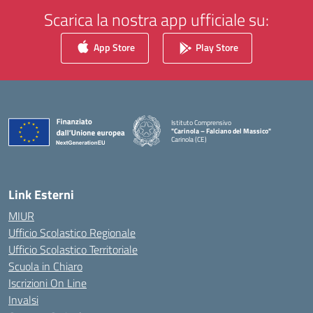
Scarica la nostra app ufficiale su:
App Store
Play Store
Istituto Comprensivo
"Carinola – Falciano del Massico"
Carinola (CE)
— Visita la pagina iniziale della scuola
Link Esterni
MIUR
Ufficio Scolastico Regionale
Ufficio Scolastico Territoriale
Scuola in Chiaro
Iscrizioni On Line
Invalsi