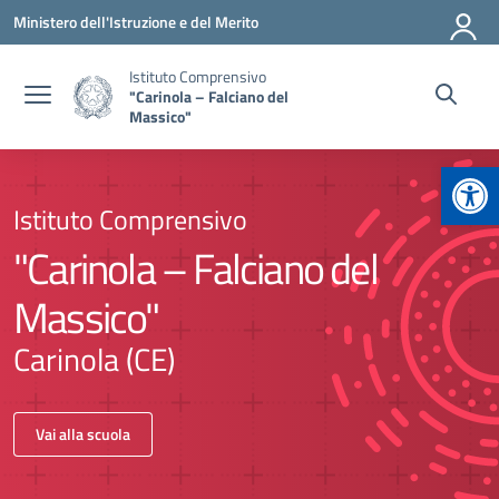
Vai ai contenuti
Vai al menu di navigazione
Vai al footer
Ministero dell'Istruzione e del Merito
Istituto Comprensivo
"Carinola – Falciano del
Massico"
Apr
Istituto Comprensivo
"Carinola – Falciano del
Massico"
Carinola (CE)
Vai alla scuola