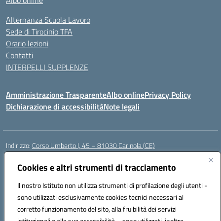
Albo online
Alternanza Scuola Lavoro
Sede di Tirocinio TFA
Orario lezioni
Contatti
INTERPELLI SUPPLENZE
Amministrazione Trasparente
Albo online
Privacy Policy
Dichiarazione di accessibilità
Note legali
Indirizzo:
Corso Umberto I, 45 – 81030 Carinola (CE)
Centralino:
0823939063
Email:
ceic88700p@istruzione.it
Posta elettronica certificata (PEC):
Cookies e altri strumenti di tracciamento
ceic88700p@pec.istruzione.it
Codice fiscale: 95014250617
Il nostro Istituto non utilizza strumenti di profilazione degli utenti -
Codice meccanografico:
CEIC88700P
sono utilizzati esclusivamente cookies tecnici necessari al
Codice Indice delle Pubbliche Amministrazioni (IPA): istsc_ceic88700p
corretto funzionamento del sito, alla fruibilità dei servizi
Codice unico di fatturazione (CUF): UFBPW4
istituzionali e alla sua accessibilità – sono utilizzati, inoltre,