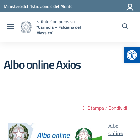
Vai ai contenuti
Vai al menu di navigazione
Vai al footer
Ministero dell'Istruzione e del Merito
Istituto Comprensivo
"Carinola – Falciano del
Massico"
Apr
Albo online Axios
Stampa / Condividi
Albo
online