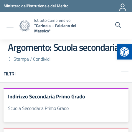
Vai ai contenuti
Vai al menu di navigazione
Vai al footer
Ministero dell'Istruzione e del Merito
Istituto Comprensivo
"Carinola – Falciano del
Massico"
Apr
Argomento: Scuola secondaria
Stampa / Condividi
FILTRI
Indirizzo Secondaria Primo Grado
Scuola Secondaria Primo Grado