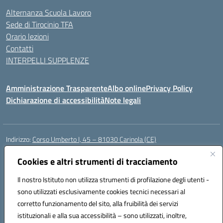
Alternanza Scuola Lavoro
Sede di Tirocinio TFA
Orario lezioni
Contatti
INTERPELLI SUPPLENZE
Amministrazione Trasparente
Albo online
Privacy Policy
Dichiarazione di accessibilità
Note legali
Indirizzo:
Corso Umberto I, 45 – 81030 Carinola (CE)
Centralino:
0823939063
Email:
ceic88700p@istruzione.it
Posta elettronica certificata (PEC):
Cookies e altri strumenti di tracciamento
ceic88700p@pec.istruzione.it
Codice fiscale: 95014250617
Il nostro Istituto non utilizza strumenti di profilazione degli utenti -
Codice meccanografico:
CEIC88700P
sono utilizzati esclusivamente cookies tecnici necessari al
Codice Indice delle Pubbliche Amministrazioni (IPA): istsc_ceic88700p
corretto funzionamento del sito, alla fruibilità dei servizi
Codice unico di fatturazione (CUF): UFBPW4
istituzionali e alla sua accessibilità – sono utilizzati, inoltre,