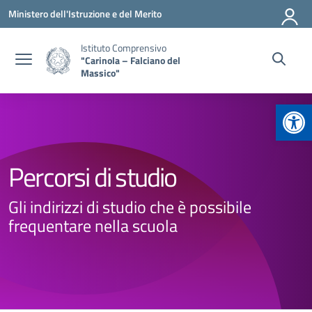
Vai ai contenuti
Vai al menu di navigazione
Vai al footer
Ministero dell'Istruzione e del Merito
Istituto Comprensivo
"Carinola – Falciano del
Massico"
Apr
Percorsi di studio
Gli indirizzi di studio che è possibile
frequentare nella scuola