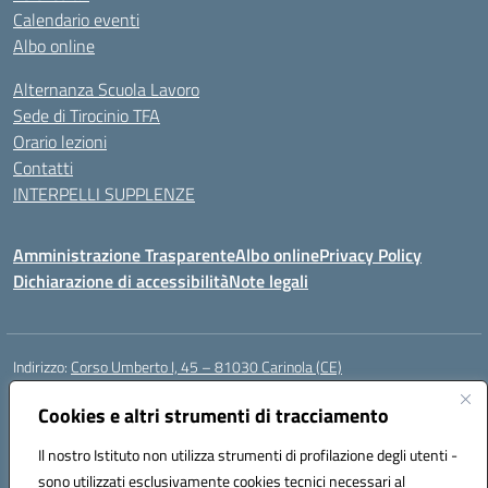
Calendario eventi
Albo online
Alternanza Scuola Lavoro
Sede di Tirocinio TFA
Orario lezioni
Contatti
INTERPELLI SUPPLENZE
Amministrazione Trasparente
Albo online
Privacy Policy
Dichiarazione di accessibilità
Note legali
Indirizzo:
Corso Umberto I, 45 – 81030 Carinola (CE)
Centralino:
0823939063
Email:
ceic88700p@istruzione.it
Posta elettronica certificata (PEC):
Cookies e altri strumenti di tracciamento
ceic88700p@pec.istruzione.it
Codice fiscale: 95014250617
Il nostro Istituto non utilizza strumenti di profilazione degli utenti -
Codice meccanografico:
CEIC88700P
sono utilizzati esclusivamente cookies tecnici necessari al