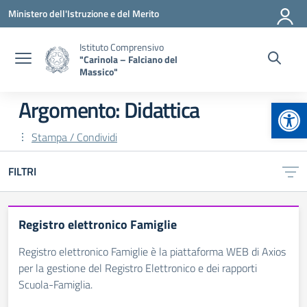
Vai ai contenuti
Vai al menu di navigazione
Vai al footer
Ministero dell'Istruzione e del Merito
Istituto Comprensivo
"Carinola – Falciano del
Massico"
Apr
Argomento: Didattica
Stampa / Condividi
FILTRI
Registro elettronico Famiglie
Registro elettronico Famiglie è la piattaforma WEB di Axios
per la gestione del Registro Elettronico e dei rapporti
Scuola-Famiglia.