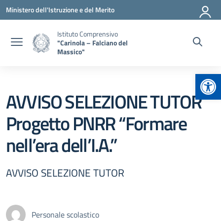
Vai ai contenuti
Vai al menu di navigazione
Vai al footer
Ministero dell'Istruzione e del Merito
Istituto Comprensivo
"Carinola – Falciano del
Massico"
Apr
AVVISO SELEZIONE TUTOR
Progetto PNRR “Formare
nell’era dell’I.A.”
AVVISO SELEZIONE TUTOR
Personale scolastico