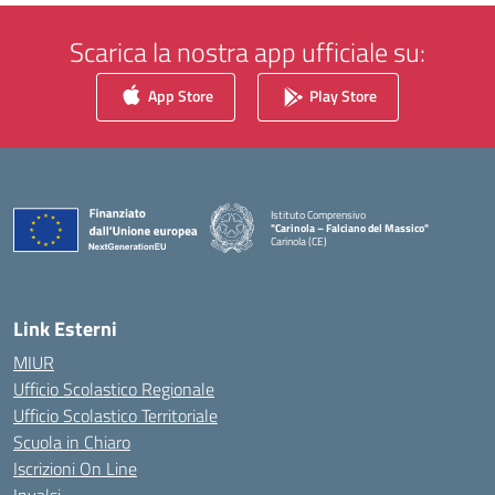
Scarica la nostra app ufficiale su:
App Store
Play Store
Istituto Comprensivo
"Carinola – Falciano del Massico"
Carinola (CE)
— Visita la pagina iniziale della scuola
Link Esterni
MIUR
Ufficio Scolastico Regionale
Ufficio Scolastico Territoriale
Scuola in Chiaro
Iscrizioni On Line