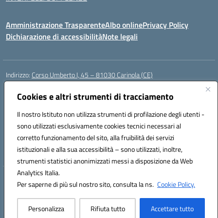
Amministrazione Trasparente
Albo online
Privacy Policy
Dichiarazione di accessibilità
Note legali
Indirizzo:
Corso Umberto I, 45 – 81030 Carinola (CE)
Centralino:
0823939063
Email:
ceic88700p@istruzione.it
Posta elettronica certificata (PEC):
Cookies e altri strumenti di tracciamento
ceic88700p@pec.istruzione.it
Codice fiscale: 95014250617
Il nostro Istituto non utilizza strumenti di profilazione degli utenti -
Codice meccanografico:
CEIC88700P
sono utilizzati esclusivamente cookies tecnici necessari al
Codice Indice delle Pubbliche Amministrazioni (IPA): istsc_ceic88700p
corretto funzionamento del sito, alla fruibilità dei servizi
Codice unico di fatturazione (CUF): UFBPW4
istituzionali e alla sua accessibilità – sono utilizzati, inoltre,
strumenti statistici anonimizzati messi a disposizione da Web
Analytics Italia.
Hosting & Powered by 3D Solution S.r.l.
Per saperne di più sul nostro sito, consulta la ns.
Cookie Policy.
Concept & Design by Designers Italia
Personalizza
Rifiuta tutto
Accettare tutto