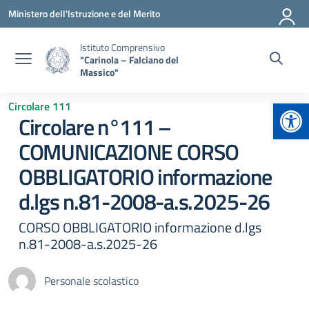
Vai ai contenuti
Vai al menu di navigazione
Vai al footer
Ministero dell'Istruzione e del Merito
Istituto Comprensivo
"Carinola – Falciano del
Massico"
Apr
Circolare 111
Circolare n°111 –
COMUNICAZIONE CORSO
OBBLIGATORIO informazione
d.lgs n.81-2008-a.s.2025-26
CORSO OBBLIGATORIO informazione d.lgs
n.81-2008-a.s.2025-26
Personale scolastico