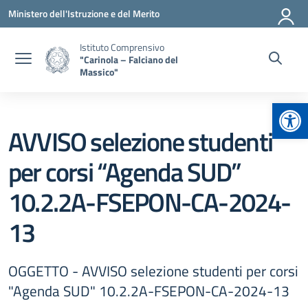
Vai ai contenuti
Vai al menu di navigazione
Vai al footer
Ministero dell'Istruzione e del Merito
Istituto Comprensivo
"Carinola – Falciano del
Massico"
Apr
AVVISO selezione studenti
per corsi “Agenda SUD”
10.2.2A-FSEPON-CA-2024-
13
OGGETTO - AVVISO selezione studenti per corsi
"Agenda SUD" 10.2.2A-FSEPON-CA-2024-13