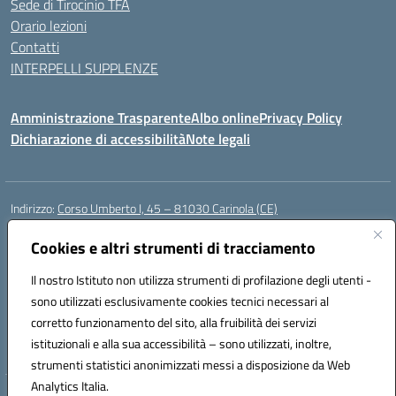
Sede di Tirocinio TFA
Orario lezioni
Contatti
INTERPELLI SUPPLENZE
Amministrazione Trasparente
Albo online
Privacy Policy
Dichiarazione di accessibilità
Note legali
Indirizzo:
Corso Umberto I, 45 – 81030 Carinola (CE)
Centralino:
0823939063
Email:
ceic88700p@istruzione.it
Posta elettronica certificata (PEC):
Cookies e altri strumenti di tracciamento
ceic88700p@pec.istruzione.it
Codice fiscale: 95014250617
Il nostro Istituto non utilizza strumenti di profilazione degli utenti -
Codice meccanografico:
CEIC88700P
sono utilizzati esclusivamente cookies tecnici necessari al
Codice Indice delle Pubbliche Amministrazioni (IPA): istsc_ceic88700p
corretto funzionamento del sito, alla fruibilità dei servizi
Codice unico di fatturazione (CUF): UFBPW4
istituzionali e alla sua accessibilità – sono utilizzati, inoltre,
strumenti statistici anonimizzati messi a disposizione da Web
Analytics Italia.