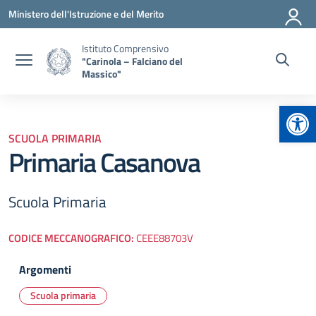
Vai ai contenuti
Vai al menu di navigazione
Vai al footer
Ministero dell'Istruzione e del Merito
Istituto Comprensivo
"Carinola – Falciano del
Massico"
Apr
SCUOLA PRIMARIA
Primaria Casanova
Scuola Primaria
CODICE MECCANOGRAFICO:
CEEE88703V
Argomenti
Scuola primaria