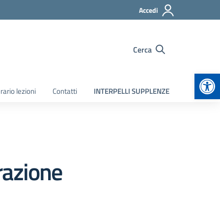
Accedi
Cerca
Apr
rario lezioni
Contatti
INTERPELLI SUPPLENZE
razione