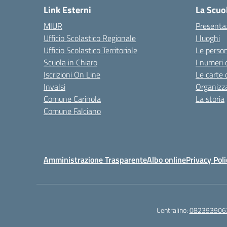
Link Esterni
La Scuo
MIUR
Presenta
Ufficio Scolastico Regionale
I luoghi
Ufficio Scolastico Territoriale
Le perso
Scuola in Chiaro
I numeri 
Iscrizioni On Line
Le carte 
Invalsi
Organizz
Comune Carinola
La storia
Comune Falciano
Amministrazione Trasparente
Albo online
Privacy Poli
Centralino:
082393906