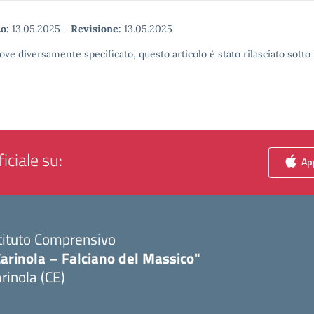
o:
13.05.2025
-
Revisione:
13.05.2025
ove diversamente specificato, questo articolo è stato rilasciato sott
iciale su:
App
tituto Comprensivo
arinola – Falciano del Massico"
rinola (CE)
Visita la pagina iniziale della scuola