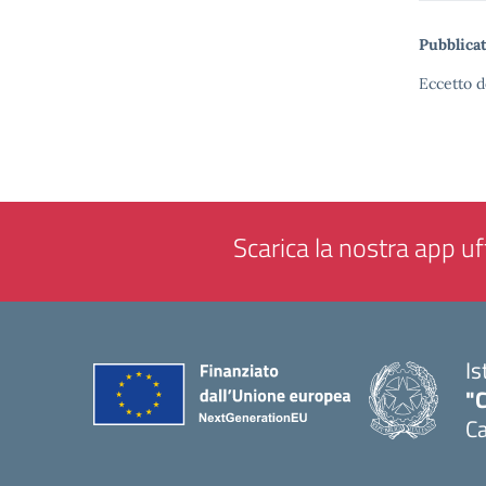
Pubblicat
Eccetto d
Scarica la nostra app uff
Is
"C
Ca
— 