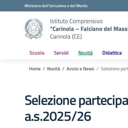
Vai ai contenuti
Vai al menu di navigazione
Vai al footer
Ministero dell'Istruzione e del Merito
Istituto Comprensivo
"Carinola – Falciano del Mass
Carinola (CE)
Scuola
Servizi
Novità
Didattica
Home
Novità
Avvisi e News
Selezione par
Selezione partecip
a.s.2025/26