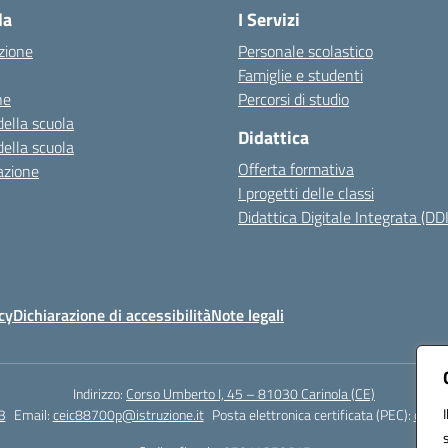
la
I Servizi
zione
Personale scolastico
Famiglie e studenti
ne
Percorsi di studio
della scuola
Didattica
della scuola
Offerta formativa
azione
I progetti delle classi
Didattica Digitale Integrata (DDI
cy
Dichiarazione di accessibilità
Note legali
Indirizzo:
Corso Umberto I, 45 – 81030 Carinola (CE)
3
Email:
ceic88700p@istruzione.it
Posta elettronica certificata (PEC):
ceic8