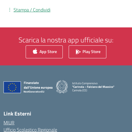
Stampa / Condividi
Scarica la nostra app ufficiale su:
App Store
Play Store
Istituto Comprensivo
"Carinola – Falciano del Massico"
Carinola (CE)
— Visita la pagina iniziale della scuola
Link Esterni
MIUR
Ufficio Scolastico Regionale