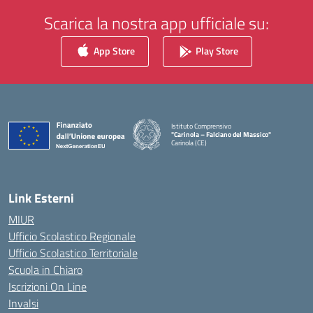
Scarica la nostra app ufficiale su:
App Store
Play Store
Istituto Comprensivo
"Carinola – Falciano del Massico"
Carinola (CE)
— Visita la pagina iniziale della scuola
Link Esterni
MIUR
Ufficio Scolastico Regionale
Ufficio Scolastico Territoriale
Scuola in Chiaro
Iscrizioni On Line
Invalsi