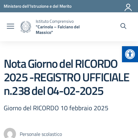
Vai ai contenuti
Vai al menu di navigazione
Vai al footer
Ministero dell'Istruzione e del Merito
Istituto Comprensivo
"Carinola – Falciano del
Massico"
Apr
Nota Giorno del RICORDO
2025 -REGISTRO UFFICIALE
n.238 del 04-02-2025
Giorno del RICORDO 10 febbraio 2025
Personale scolastico