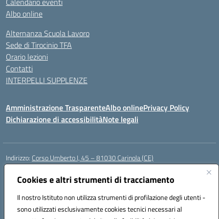
Calendario eventi
Albo online
Alternanza Scuola Lavoro
Sede di Tirocinio TFA
Orario lezioni
Contatti
INTERPELLI SUPPLENZE
Amministrazione Trasparente
Albo online
Privacy Policy
Dichiarazione di accessibilità
Note legali
Indirizzo:
Corso Umberto I, 45 – 81030 Carinola (CE)
Centralino:
0823939063
Email:
ceic88700p@istruzione.it
Posta elettronica certificata (PEC):
Cookies e altri strumenti di tracciamento
ceic88700p@pec.istruzione.it
Codice fiscale: 95014250617
Il nostro Istituto non utilizza strumenti di profilazione degli utenti -
Codice meccanografico:
CEIC88700P
sono utilizzati esclusivamente cookies tecnici necessari al
Codice Indice delle Pubbliche Amministrazioni (IPA): istsc_ceic88700p