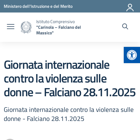
Vai ai contenuti
Vai al menu di navigazione
Vai al footer
Ministero dell'Istruzione e del Merito
Istituto Comprensivo
"Carinola – Falciano del
Massico"
Apr
Giornata internazionale
contro la violenza sulle
donne – Falciano 28.11.2025
Giornata internazionale contro la violenza sulle
donne - Falciano 28.11.2025