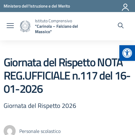
Vai ai contenuti
Vai al menu di navigazione
Vai al footer
Ministero dell'Istruzione e del Merito
Istituto Comprensivo
"Carinola – Falciano del
Massico"
Apr
Giornata del Rispetto NOTA
REG.UFFICIALE n.117 del 16-
01-2026
Giornata del Rispetto 2026
Personale scolastico