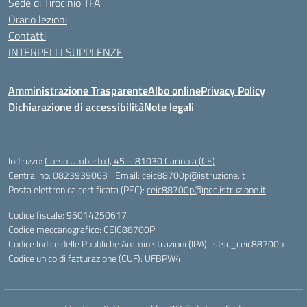
Sede di Tirocinio TFA
Orario lezioni
Contatti
INTERPELLI SUPPLENZE
Amministrazione Trasparente
Albo online
Privacy Policy
Dichiarazione di accessibilità
Note legali
Indirizzo:
Corso Umberto I, 45 – 81030 Carinola (CE)
Centralino:
0823939063
Email:
ceic88700p@istruzione.it
Posta elettronica certificata (PEC):
ceic88700p@pec.istruzione.it
Codice fiscale: 95014250617
Codice meccanografico:
CEIC88700P
Codice Indice delle Pubbliche Amministrazioni (IPA): istsc_ceic88700p
Codice unico di fatturazione (CUF): UFBPW4