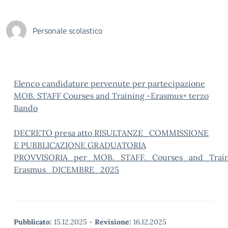
Personale scolastico
Elenco candidature pervenute per partecipazione
MOB. STAFF Courses and Training -Erasmus+ terzo
Bando
DECRETO presa atto RISULTANZE_COMMISSIONE
E PUBBLICAZIONE GRADUATORIA
PROVVISORIA_per_MOB._STAFF._Courses_and_Trai
Erasmus_DICEMBRE_2025
Pubblicato:
15.12.2025
-
Revisione:
16.12.2025