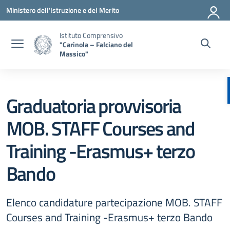
Vai ai contenuti
Vai al menu di navigazione
Vai al footer
Ministero dell'Istruzione e del Merito
Istituto Comprensivo
"Carinola – Falciano del
Massico"
Graduatoria provvisoria
MOB. STAFF Courses and
Training -Erasmus+ terzo
Bando
Elenco candidature partecipazione MOB. STAFF
Courses and Training -Erasmus+ terzo Bando