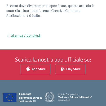
Eccetto dove diversamente specificato, questo articolo è
stato rilasciato sotto Licenza Creative Commons
Attribuzione 4.0 Italia.
Stampa / Condividi
Scarica la nostra app ufficiale su:
App Store
Play Store
Istituto Comprensivo
"Carinola – Falciano del Massico"
Carinola (CE)
— Visita la pagina iniziale della scuola