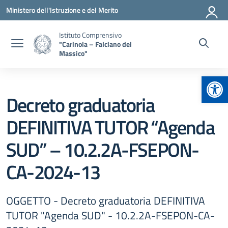
Vai ai contenuti
Vai al menu di navigazione
Vai al footer
Ministero dell'Istruzione e del Merito
Istituto Comprensivo
"Carinola – Falciano del
Massico"
Apr
Decreto graduatoria
DEFINITIVA TUTOR “Agenda
SUD” – 10.2.2A-FSEPON-
CA-2024-13
OGGETTO - Decreto graduatoria DEFINITIVA
TUTOR "Agenda SUD" - 10.2.2A-FSEPON-CA-