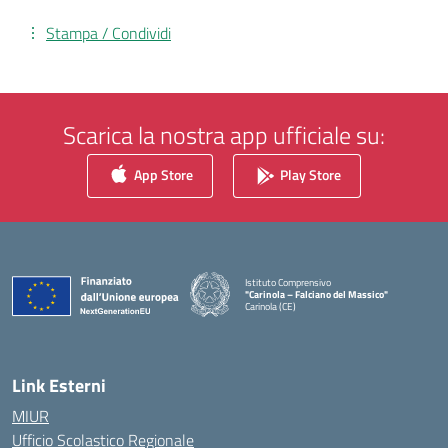
Stampa / Condividi
Scarica la nostra app ufficiale su:
App Store
Play Store
Istituto Comprensivo
"Carinola – Falciano del Massico"
Carinola (CE)
— Visita la pagina iniziale della scuola
Link Esterni
MIUR
Ufficio Scolastico Regionale