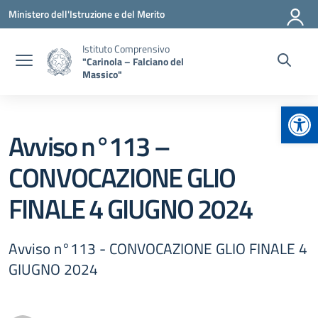
Vai ai contenuti
Vai al menu di navigazione
Vai al footer
Ministero dell'Istruzione e del Merito
Istituto Comprensivo
"Carinola – Falciano del
Massico"
Apr
Avviso n°113 –
CONVOCAZIONE GLIO
FINALE 4 GIUGNO 2024
Avviso n°113 - CONVOCAZIONE GLIO FINALE 4
GIUGNO 2024