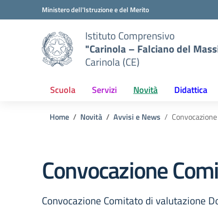
Vai ai contenuti
Vai al menu di navigazione
Vai al footer
Ministero dell'Istruzione e del Merito
Istituto Comprensivo
"Carinola – Falciano del Mass
Carinola (CE)
Scuola
Servizi
Novità
Didattica
Home
Novità
Avvisi e News
Convocazione 
Convocazione Comit
Convocazione Comitato di valutazione D