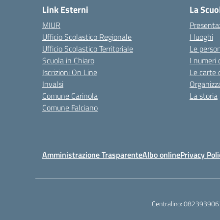
Link Esterni
La Scuo
MIUR
Presenta
Ufficio Scolastico Regionale
I luoghi
Ufficio Scolastico Territoriale
Le perso
Scuola in Chiaro
I numeri 
Iscrizioni On Line
Le carte 
Invalsi
Organizz
Comune Carinola
La storia
Comune Falciano
Amministrazione Trasparente
Albo online
Privacy Poli
Centralino:
082393906