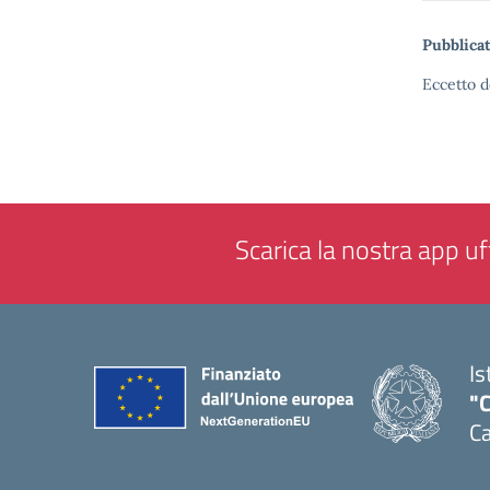
Pubblicat
Eccetto d
Scarica la nostra app uff
Is
"C
Ca
— 