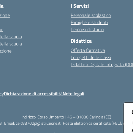
la
I Servizi
zione
Personale scolastico
Famiglie e studenti
ne
Percorsi di studio
della scuola
Didattica
della scuola
Offerta formativa
azione
I progetti delle classi
Didattica Digitale Integrata (DDI
cy
Dichiarazione di accessibilità
Note legali
Indirizzo:
Corso Umberto I, 45 – 81030 Carinola (CE)
3
Email:
ceic88700p@istruzione.it
Posta elettronica certificata (PEC):
ceic8