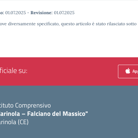
o:
01.07.2025
-
Revisione:
01.07.2025
ove diversamente specificato, questo articolo è stato rilasciato sott
iciale su:
App
tituto Comprensivo
arinola – Falciano del Massico"
rinola (CE)
Visita la pagina iniziale della scuola