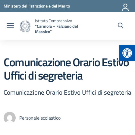
Vai ai contenuti
Vai al menu di navigazione
Vai al footer
Ministero dell'Istruzione e del Merito
Istituto Comprensivo
"Carinola – Falciano del
Massico"
Apr
Comunicazione Orario Estivo
Uffici di segreteria
Comunicazione Orario Estivo Uffici di segreteria
Personale scolastico