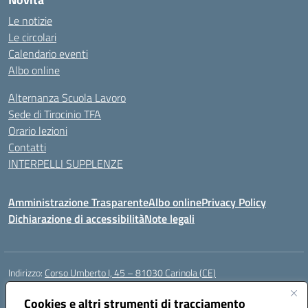
Le notizie
Le circolari
Calendario eventi
Albo online
Alternanza Scuola Lavoro
Sede di Tirocinio TFA
Orario lezioni
Contatti
INTERPELLI SUPPLENZE
Amministrazione Trasparente
Albo online
Privacy Policy
Dichiarazione di accessibilità
Note legali
Indirizzo:
Corso Umberto I, 45 – 81030 Carinola (CE)
Centralino:
0823939063
Email:
ceic88700p@istruzione.it
Posta elettronica certificata (PEC):
Cookies e altri strumenti di tracciamento
ceic88700p@pec.istruzione.it