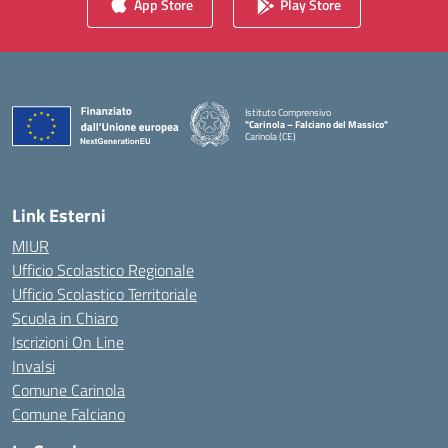
App Store
Play Store
Istituto Comprensivo
"Carinola – Falciano del Massico"
Carinola (CE)
— Visita la pagina iniziale della scuola
Link Esterni
MIUR
Ufficio Scolastico Regionale
Ufficio Scolastico Territoriale
Scuola in Chiaro
Iscrizioni On Line
Invalsi
Comune Carinola
Comune Falciano