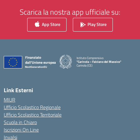
Scarica la nostra app ufficiale su:
App Store
Play Store
Istituto Comprensivo
"Carinola – Falciano del Massico"
Carinola (CE)
— Visita la pagina iniziale della scuola
Link Esterni
MIUR
Ufficio Scolastico Regionale
Ufficio Scolastico Territoriale
Scuola in Chiaro
Iscrizioni On Line
Invalsi