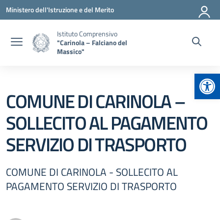
Vai ai contenuti
Vai al menu di navigazione
Vai al footer
Ministero dell'Istruzione e del Merito
Istituto Comprensivo
"Carinola – Falciano del
Massico"
Apr
COMUNE DI CARINOLA –
SOLLECITO AL PAGAMENTO
SERVIZIO DI TRASPORTO
COMUNE DI CARINOLA - SOLLECITO AL
PAGAMENTO SERVIZIO DI TRASPORTO