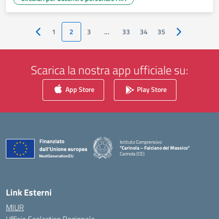
1
2
3
…
33
34
35
Pagina precedente
Pagina succes
Scarica la nostra app ufficiale su:
App Store
Play Store
Istituto Comprensivo
"Carinola – Falciano del Massico"
Carinola (CE)
— Visita la pagina iniziale della scuola
Link Esterni
MIUR