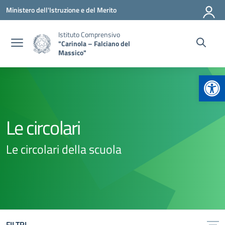
Vai ai contenuti
Vai al menu di navigazione
Vai al footer
Ministero dell'Istruzione e del Merito
Istituto Comprensivo
"Carinola – Falciano del
Massico"
Apr
Le circolari
Le circolari della scuola
FILTRI