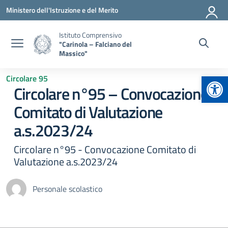
Vai ai contenuti
Vai al menu di navigazione
Vai al footer
Ministero dell'Istruzione e del Merito
Istituto Comprensivo
"Carinola – Falciano del
Massico"
Apr
Circolare 95
Circolare n°95 – Convocazione
Comitato di Valutazione
a.s.2023/24
Circolare n°95 - Convocazione Comitato di
Valutazione a.s.2023/24
Personale scolastico