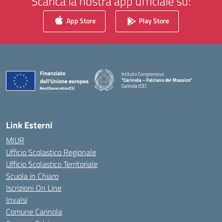
Scarica la nostra app ufficiale su:
App Store
Play Store
Istituto Comprensivo
"Carinola – Falciano del Massico"
Carinola (CE)
— Visita la pagina iniziale della scuola
Link Esterni
MIUR
Ufficio Scolastico Regionale
Ufficio Scolastico Territoriale
Scuola in Chiaro
Iscrizioni On Line
Invalsi
Comune Carinola