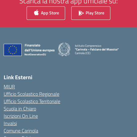
Scarica la nostra app ufficiale su:
App Store
Play Store
Istituto Comprensivo
"Carinola – Falciano del Massico"
Carinola (CE)
— Visita la pagina iniziale della scuola
Link Esterni
MIUR
Ufficio Scolastico Regionale
Ufficio Scolastico Territoriale
Scuola in Chiaro
Iscrizioni On Line
Invalsi
Comune Carinola