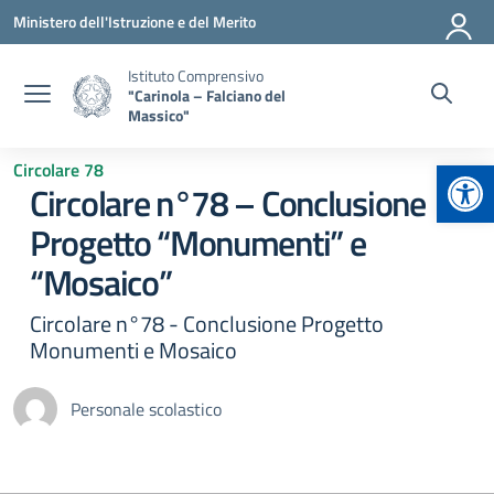
Vai ai contenuti
Vai al menu di navigazione
Vai al footer
Ministero dell'Istruzione e del Merito
Istituto Comprensivo
"Carinola – Falciano del
Massico"
Apr
Circolare 78
Circolare n°78 – Conclusione
Progetto “Monumenti” e
“Mosaico”
Circolare n°78 - Conclusione Progetto
Monumenti e Mosaico
Personale scolastico