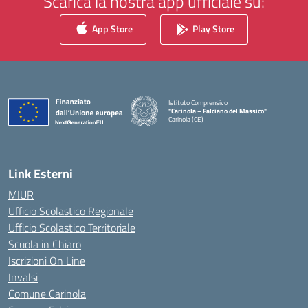
Scarica la nostra app ufficiale su:
App Store
Play Store
Istituto Comprensivo
"Carinola – Falciano del Massico"
Carinola (CE)
— Visita la pagina iniziale della scuola
Link Esterni
MIUR
Ufficio Scolastico Regionale
Ufficio Scolastico Territoriale
Scuola in Chiaro
Iscrizioni On Line
Invalsi
Comune Carinola