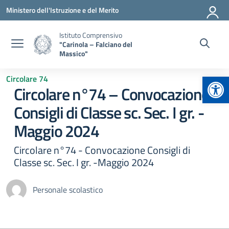
Vai ai contenuti
Vai al menu di navigazione
Vai al footer
Ministero dell'Istruzione e del Merito
Istituto Comprensivo
"Carinola – Falciano del
Massico"
Apr
Circolare 74
Circolare n°74 – Convocazione
Consigli di Classe sc. Sec. I gr. -
Maggio 2024
Circolare n°74 - Convocazione Consigli di
Classe sc. Sec. I gr. -Maggio 2024
Personale scolastico