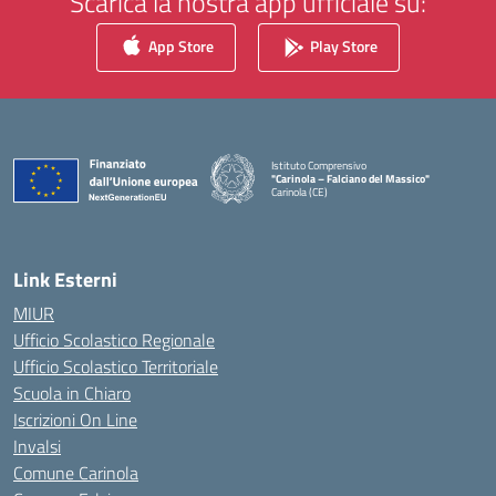
Scarica la nostra app ufficiale su:
App Store
Play Store
Istituto Comprensivo
"Carinola – Falciano del Massico"
Carinola (CE)
— Visita la pagina iniziale della scuola
Link Esterni
MIUR
Ufficio Scolastico Regionale
Ufficio Scolastico Territoriale
Scuola in Chiaro
Iscrizioni On Line
Invalsi
Comune Carinola