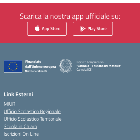
Scarica la nostra app ufficiale su:
App Store
Play Store
Istituto Comprensivo
"Carinola – Falciano del Massico"
Carinola (CE)
— Visita la pagina iniziale della scuola
Link Esterni
MIUR
Ufficio Scolastico Regionale
Ufficio Scolastico Territoriale
Scuola in Chiaro
Iscrizioni On Line