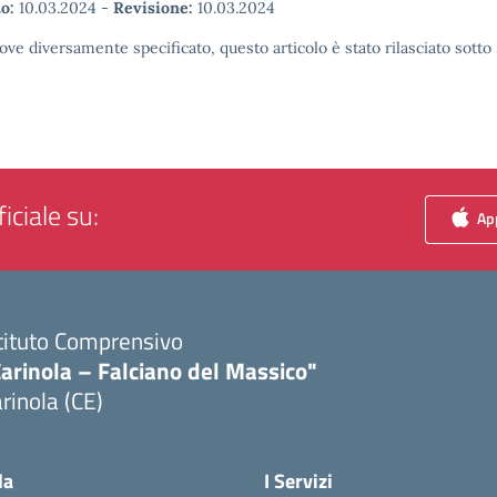
o:
10.03.2024
-
Revisione:
10.03.2024
ove diversamente specificato, questo articolo è stato rilasciato sott
iciale su:
App
tituto Comprensivo
arinola – Falciano del Massico"
rinola (CE)
Visita la pagina iniziale della scuola
la
I Servizi