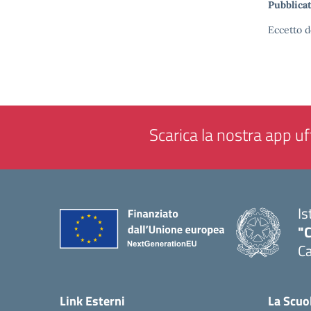
Pubblicat
Eccetto d
Scarica la nostra app uff
Is
"C
Ca
— 
Link Esterni
La Scuo