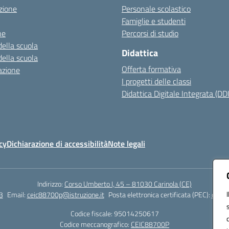
zione
Personale scolastico
Famiglie e studenti
ne
Percorsi di studio
della scuola
Didattica
della scuola
Offerta formativa
azione
I progetti delle classi
Didattica Digitale Integrata (DDI
cy
Dichiarazione di accessibilità
Note legali
Indirizzo:
Corso Umberto I, 45 – 81030 Carinola (CE)
3
Email:
ceic88700p@istruzione.it
Posta elettronica certificata (PEC):
ceic8
Codice fiscale: 95014250617
Codice meccanografico:
CEIC88700P