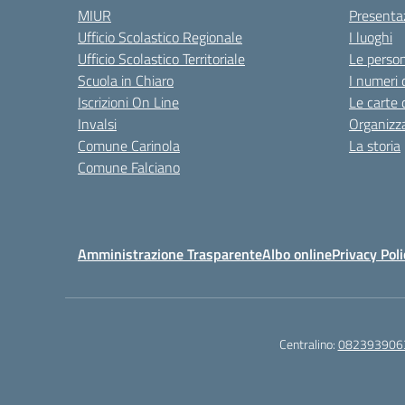
MIUR
Presenta
Ufficio Scolastico Regionale
I luoghi
Ufficio Scolastico Territoriale
Le perso
Scuola in Chiaro
I numeri 
Iscrizioni On Line
Le carte 
Invalsi
Organizz
Comune Carinola
La storia
Comune Falciano
Amministrazione Trasparente
Albo online
Privacy Poli
Centralino:
082393906