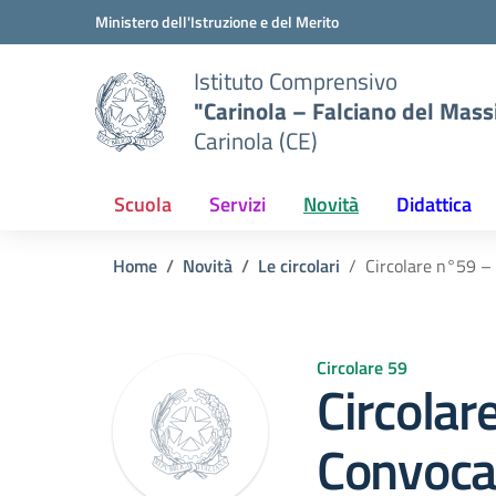
Vai ai contenuti
Vai al menu di navigazione
Vai al footer
Ministero dell'Istruzione e del Merito
Istituto Comprensivo
"Carinola – Falciano del Mass
Carinola (CE)
Scuola
Servizi
Novità
Didattica
Home
Novità
Le circolari
Circolare n°59 –
Circolare 59
Circolar
Convoca