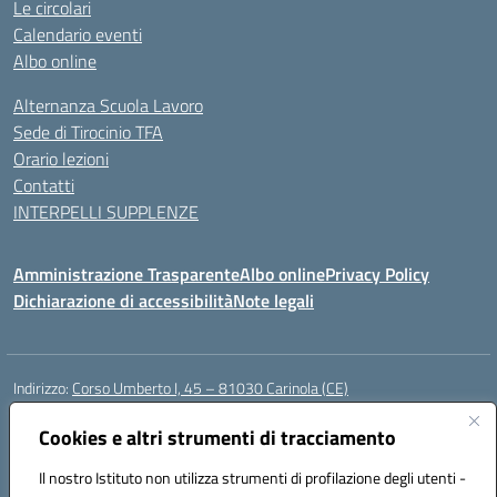
Le circolari
Calendario eventi
Albo online
Alternanza Scuola Lavoro
Sede di Tirocinio TFA
Orario lezioni
Contatti
INTERPELLI SUPPLENZE
Amministrazione Trasparente
Albo online
Privacy Policy
Dichiarazione di accessibilità
Note legali
Indirizzo:
Corso Umberto I, 45 – 81030 Carinola (CE)
Centralino:
0823939063
Email:
ceic88700p@istruzione.it
Posta elettronica certificata (PEC):
Cookies e altri strumenti di tracciamento
ceic88700p@pec.istruzione.it
Codice fiscale: 95014250617
Il nostro Istituto non utilizza strumenti di profilazione degli utenti -