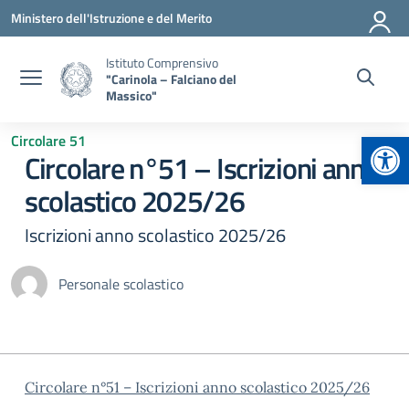
Vai ai contenuti
Vai al menu di navigazione
Vai al footer
Ministero dell'Istruzione e del Merito
Istituto Comprensivo
"Carinola – Falciano del
Massico"
Apr
Circolare 51
Circolare n°51 – Iscrizioni anno
scolastico 2025/26
Iscrizioni anno scolastico 2025/26
Personale scolastico
Circolare n°51 – Iscrizioni anno scolastico 2025/26