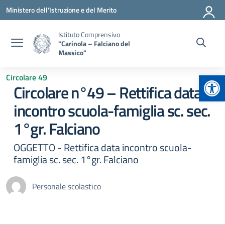
Vai ai contenuti
Vai al menu di navigazione
Vai al footer
Ministero dell'Istruzione e del Merito
Istituto Comprensivo
"Carinola – Falciano del
Massico"
Apr
Circolare 49
Circolare n°49 – Rettifica data
incontro scuola-famiglia sc. sec.
1°gr. Falciano
OGGETTO - Rettifica data incontro scuola-
famiglia sc. sec. 1°gr. Falciano
Personale scolastico