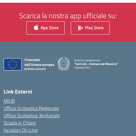
Scarica la nostra app ufficiale su:
App Store
Play Store
Istituto Comprensivo
"Carinola – Falciano del Massico"
Carinola (CE)
— Visita la pagina iniziale della scuola
Link Esterni
MIUR
Ufficio Scolastico Regionale
Ufficio Scolastico Territoriale
Scuola in Chiaro
Iscrizioni On Line