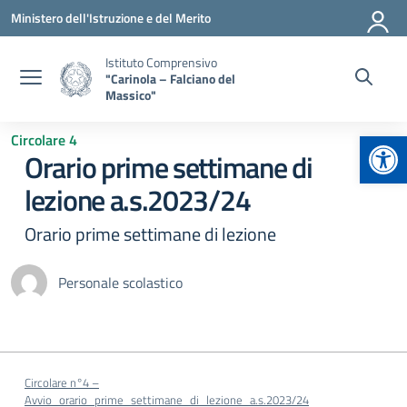
Vai ai contenuti
Vai al menu di navigazione
Vai al footer
Ministero dell'Istruzione e del Merito
Istituto Comprensivo
"Carinola – Falciano del
Massico"
Apr
Circolare 4
Orario prime settimane di
lezione a.s.2023/24
Orario prime settimane di lezione
Personale scolastico
Circolare n°4 –
Avvio_orario_prime_settimane_di_lezione_a.s.2023/24