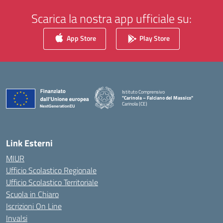
Scarica la nostra app ufficiale su:
App Store
Play Store
Istituto Comprensivo
"Carinola – Falciano del Massico"
Carinola (CE)
— Visita la pagina iniziale della scuola
Link Esterni
MIUR
Ufficio Scolastico Regionale
Ufficio Scolastico Territoriale
Scuola in Chiaro
Iscrizioni On Line
Invalsi