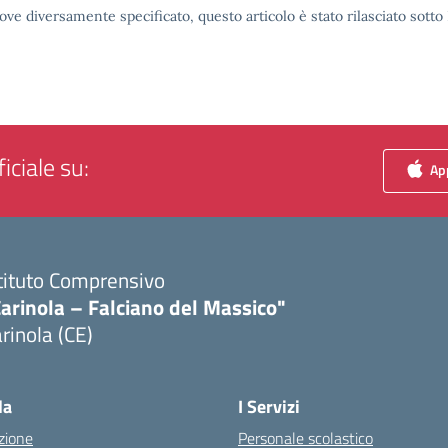
ove diversamente specificato, questo articolo è stato rilasciato sott
iciale su:
App
tituto Comprensivo
arinola – Falciano del Massico"
rinola (CE)
Visita la pagina iniziale della scuola
la
I Servizi
zione
Personale scolastico