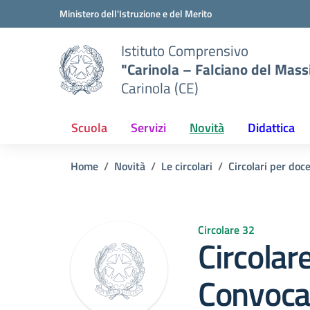
Vai ai contenuti
Vai al menu di navigazione
Vai al footer
Ministero dell'Istruzione e del Merito
Istituto Comprensivo
"Carinola – Falciano del Mass
Carinola (CE)
Scuola
Servizi
Novità
Didattica
Home
Novità
Le circolari
Circolari per doc
Circolare 32
Circolar
Convoca