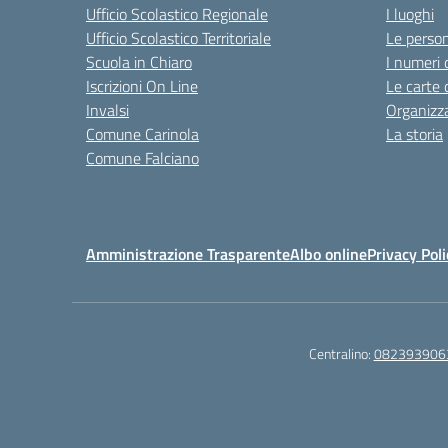
Ufficio Scolastico Regionale
I luoghi
Ufficio Scolastico Territoriale
Le perso
Scuola in Chiaro
I numeri 
Iscrizioni On Line
Le carte 
Invalsi
Organizz
Comune Carinola
La storia
Comune Falciano
Amministrazione Trasparente
Albo online
Privacy Poli
Centralino:
082393906