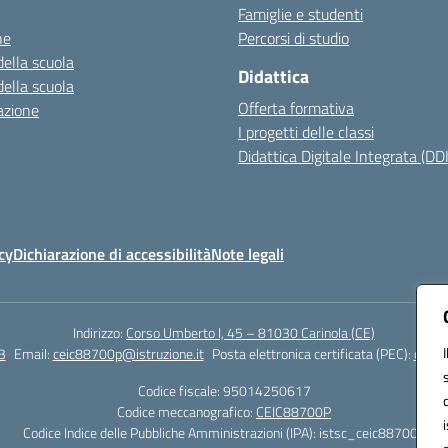
Famiglie e studenti
ne
Percorsi di studio
della scuola
Didattica
della scuola
Offerta formativa
azione
I progetti delle classi
Didattica Digitale Integrata (DDI
cy
Dichiarazione di accessibilità
Note legali
Indirizzo:
Corso Umberto I, 45 – 81030 Carinola (CE)
3
Email:
ceic88700p@istruzione.it
Posta elettronica certificata (PEC):
ceic8
Codice fiscale: 95014250617
Codice meccanografico:
CEIC88700P
Codice Indice delle Pubbliche Amministrazioni (IPA): istsc_ceic88700p