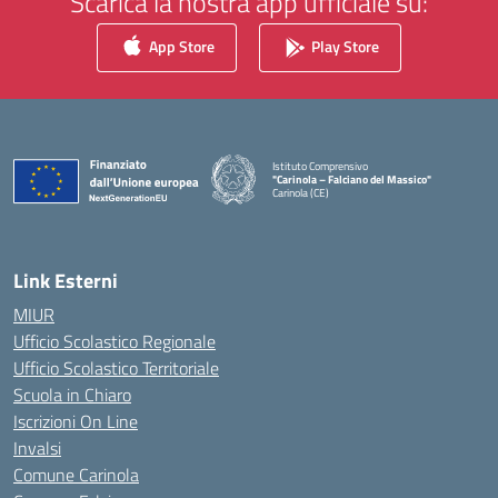
Scarica la nostra app ufficiale su:
App Store
Play Store
Istituto Comprensivo
"Carinola – Falciano del Massico"
Carinola (CE)
— Visita la pagina iniziale della scuola
Link Esterni
MIUR
Ufficio Scolastico Regionale
Ufficio Scolastico Territoriale
Scuola in Chiaro
Iscrizioni On Line
Invalsi
Comune Carinola