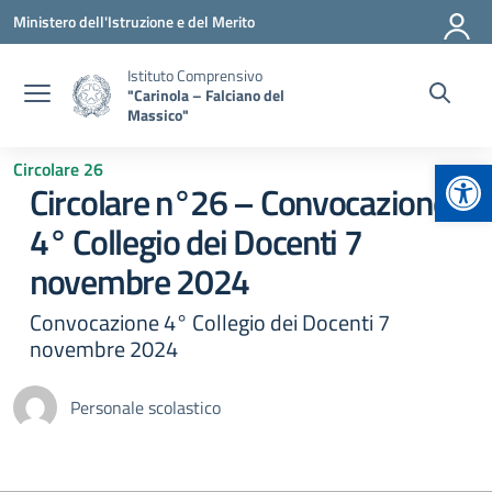
Vai ai contenuti
Vai al menu di navigazione
Vai al footer
Ministero dell'Istruzione e del Merito
Istituto Comprensivo
"Carinola – Falciano del
Massico"
Apr
Circolare 26
Circolare n°26 – Convocazione
4° Collegio dei Docenti 7
novembre 2024
Convocazione 4° Collegio dei Docenti 7
novembre 2024
Personale scolastico