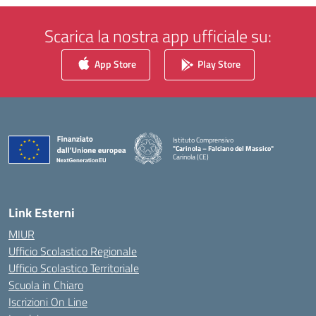
Scarica la nostra app ufficiale su:
App Store
Play Store
Istituto Comprensivo
"Carinola – Falciano del Massico"
Carinola (CE)
— Visita la pagina iniziale della scuola
Link Esterni
MIUR
Ufficio Scolastico Regionale
Ufficio Scolastico Territoriale
Scuola in Chiaro
Iscrizioni On Line