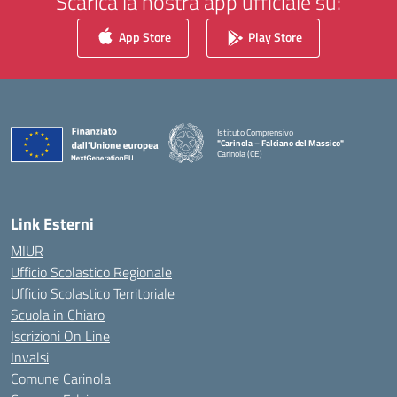
Scarica la nostra app ufficiale su:
App Store
Play Store
Istituto Comprensivo
"Carinola – Falciano del Massico"
Carinola (CE)
— Visita la pagina iniziale della scuola
Link Esterni
MIUR
Ufficio Scolastico Regionale
Ufficio Scolastico Territoriale
Scuola in Chiaro
Iscrizioni On Line
Invalsi
Comune Carinola