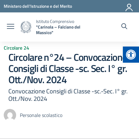
Vai ai contenuti
Vai al menu di navigazione
Vai al footer
Ministero dell'Istruzione e del Merito
Istituto Comprensivo
"Carinola – Falciano del
Massico"
Apr
Circolare 24
Circolare n°24 – Convocazione
Consigli di Classe -sc. Sec. I° gr.
Ott./Nov. 2024
Convocazione Consigli di Classe -sc.-Sec. I° gr.
Ott./Nov. 2024
Personale scolastico