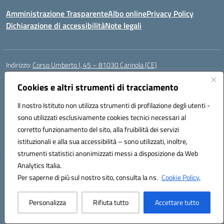
Amministrazione Trasparente
Albo online
Privacy Policy
Dichiarazione di accessibilità
Note legali
Indirizzo:
Corso Umberto I, 45 – 81030 Carinola (CE)
Centralino:
0823939063
Email:
ceic88700p@istruzione.it
Posta elettronica certificata (PEC):
Cookies e altri strumenti di tracciamento
ceic88700p@pec.istruzione.it
Codice fiscale: 95014250617
Il nostro Istituto non utilizza strumenti di profilazione degli utenti -
Codice meccanografico:
CEIC88700P
sono utilizzati esclusivamente cookies tecnici necessari al
Codice Indice delle Pubbliche Amministrazioni (IPA): istsc_ceic88700p
corretto funzionamento del sito, alla fruibilità dei servizi
Codice unico di fatturazione (CUF): UFBPW4
istituzionali e alla sua accessibilità – sono utilizzati, inoltre,
strumenti statistici anonimizzati messi a disposizione da Web
Analytics Italia.
Hosting & Powered by 3D Solution S.r.l.
Per saperne di più sul nostro sito, consulta la ns.
Cookie Policy.
Concept & Design by Designers Italia
Personalizza
Rifiuta tutto
Accettare tutto