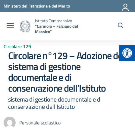
Vai ai contenuti
Vai al menu di navigazione
Vai al footer
Ministero dell'Istruzione e del Merito
Istituto Comprensivo
"Carinola – Falciano del
Massico"
Apr
Circolare 129
Circolare n°129 – Adozione del
sistema di gestione
documentale e di
conservazione dell’Istituto
sistema di gestione documentale e di
conservazione dell'Istituto
Personale scolastico