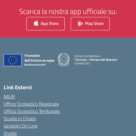
Scarica la nostra app ufficiale su:
App Store
Play Store
Istituto Comprensivo
"Carinola – Falciano del Massico"
Carinola (CE)
— Visita la pagina iniziale della scuola
Link Esterni
MIUR
Ufficio Scolastico Regionale
Ufficio Scolastico Territoriale
Scuola in Chiaro
Iscrizioni On Line
Invalsi