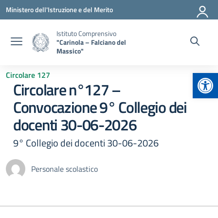
Vai ai contenuti
Vai al menu di navigazione
Vai al footer
Ministero dell'Istruzione e del Merito
Istituto Comprensivo
"Carinola – Falciano del
Massico"
Apr
Circolare 127
Circolare n°127 –
Convocazione 9° Collegio dei
docenti 30-06-2026
9° Collegio dei docenti 30-06-2026
Personale scolastico