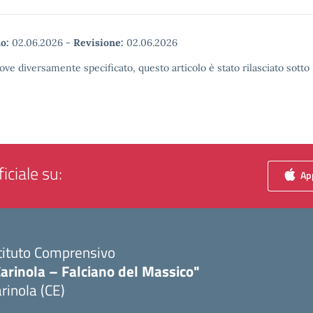
o:
02.06.2026
-
Revisione:
02.06.2026
ove diversamente specificato, questo articolo è stato rilasciato sott
iciale su:
App
tituto Comprensivo
arinola – Falciano del Massico"
rinola (CE)
Visita la pagina iniziale della scuola