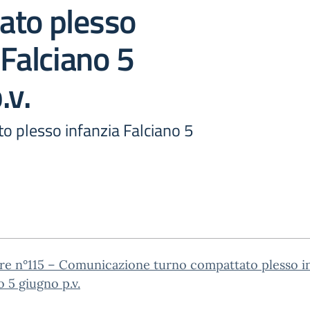
ato plesso
 Falciano 5
.v.
o plesso infanzia Falciano 5
re n°115 – Comunicazione turno compattato plesso i
o 5 giugno p.v.