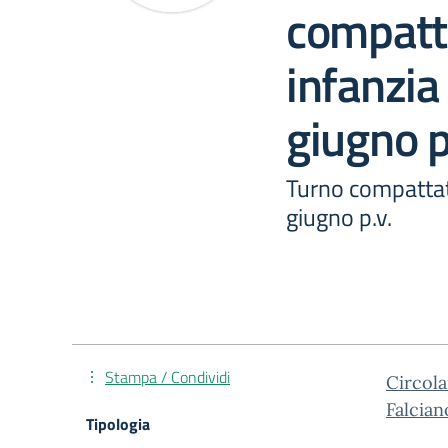
compatt
infanzia
giugno p
Turno compattat
giugno p.v.
Stampa / Condividi
Circola
Falcian
Tipologia