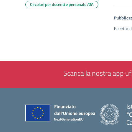
Circolari per docenti e personale ATA
Pubblicat
Eccetto d
Scarica la nostra app uff
Is
"C
Ca
— 