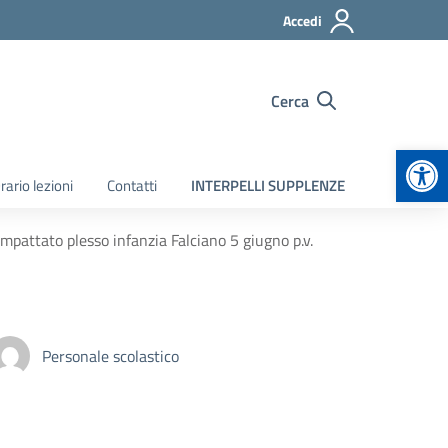
Accedi
Cerca
Apr
rario lezioni
Contatti
INTERPELLI SUPPLENZE
pattato plesso infanzia Falciano 5 giugno p.v.
Personale scolastico