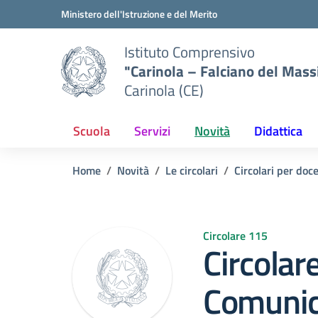
Vai ai contenuti
Vai al menu di navigazione
Vai al footer
Ministero dell'Istruzione e del Merito
Istituto Comprensivo
"Carinola – Falciano del Mass
Carinola (CE)
Scuola
Servizi
Novità
Didattica
Home
Novità
Le circolari
Circolari per doc
Circolare 115
Circolar
Comunic