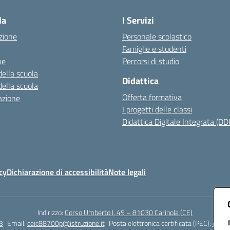
la
I Servizi
zione
Personale scolastico
Famiglie e studenti
ne
Percorsi di studio
della scuola
Didattica
della scuola
Offerta formativa
azione
I progetti delle classi
Didattica Digitale Integrata (DDI
cy
Dichiarazione di accessibilità
Note legali
Indirizzo:
Corso Umberto I, 45 – 81030 Carinola (CE)
3
Email:
ceic88700p@istruzione.it
Posta elettronica certificata (PEC):
ceic8