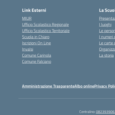
Link Esterni
La Scuo
MIUR
Presenta
Ufficio Scolastico Regionale
I luoghi
Ufficio Scolastico Territoriale
Le perso
Scuola in Chiaro
I numeri 
Iscrizioni On Line
Le carte 
Invalsi
Organizz
Comune Carinola
La storia
Comune Falciano
Amministrazione Trasparente
Albo online
Privacy Poli
Centralino:
082393906