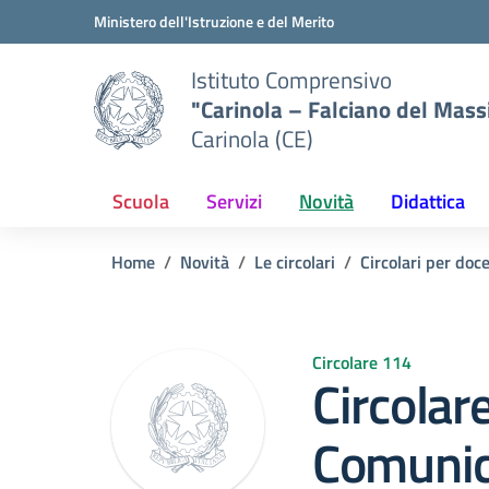
Vai ai contenuti
Vai al menu di navigazione
Vai al footer
Ministero dell'Istruzione e del Merito
Istituto Comprensivo
"Carinola – Falciano del Mass
Carinola (CE)
Scuola
Servizi
Novità
Didattica
Home
Novità
Le circolari
Circolari per doc
Circolare 114
Circolar
Comunic