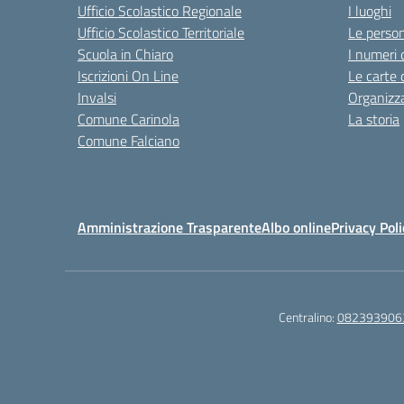
Ufficio Scolastico Regionale
I luoghi
Ufficio Scolastico Territoriale
Le perso
Scuola in Chiaro
I numeri 
Iscrizioni On Line
Le carte 
Invalsi
Organizz
Comune Carinola
La storia
Comune Falciano
Amministrazione Trasparente
Albo online
Privacy Poli
Centralino:
082393906