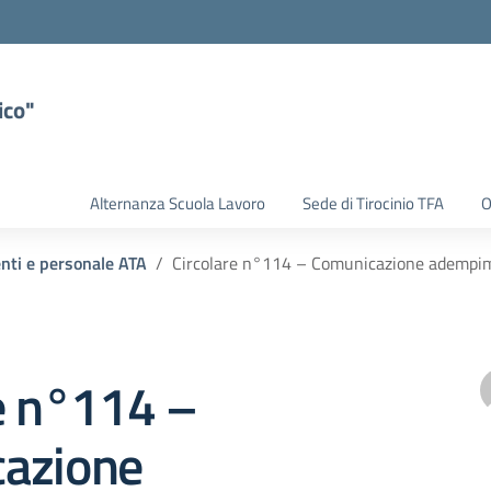
ico"
Alternanza Scuola Lavoro
Sede di Tirocinio TFA
O
enti e personale ATA
Circolare n°114 – Comunicazione adempim
e n°114 –
azione