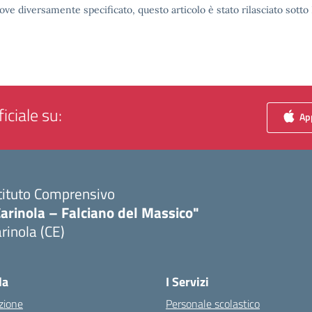
ove diversamente specificato, questo articolo è stato rilasciato sott
iciale su:
App
tituto Comprensivo
arinola – Falciano del Massico"
rinola (CE)
Visita la pagina iniziale della scuola
la
I Servizi
zione
Personale scolastico