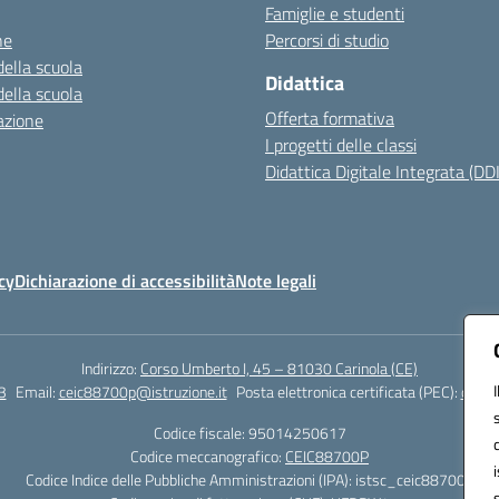
Famiglie e studenti
ne
Percorsi di studio
della scuola
Didattica
della scuola
Offerta formativa
azione
I progetti delle classi
Didattica Digitale Integrata (DDI
cy
Dichiarazione di accessibilità
Note legali
Indirizzo:
Corso Umberto I, 45 – 81030 Carinola (CE)
3
Email:
ceic88700p@istruzione.it
Posta elettronica certificata (PEC):
ceic8
Codice fiscale: 95014250617
Codice meccanografico:
CEIC88700P
Codice Indice delle Pubbliche Amministrazioni (IPA): istsc_ceic88700p