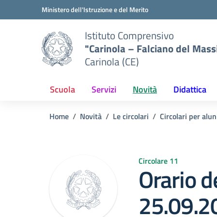
Vai ai contenuti
Vai al menu di navigazione
Vai al footer
Ministero dell'Istruzione e del Merito
Istituto Comprensivo
"Carinola – Falciano del Mass
Carinola (CE)
Scuola
Servizi
Novità
Didattica
Home
Novità
Le circolari
Circolari per alun
Circolare 11
Orario de
25.09.2