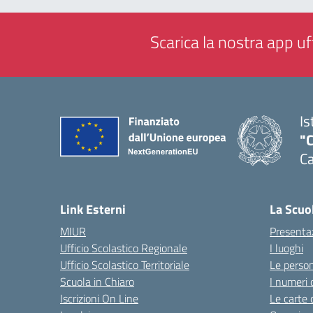
Scarica la nostra app uff
Is
"C
Ca
— 
Link Esterni
La Scuo
MIUR
Presenta
Ufficio Scolastico Regionale
I luoghi
Ufficio Scolastico Territoriale
Le perso
Scuola in Chiaro
I numeri 
Iscrizioni On Line
Le carte 