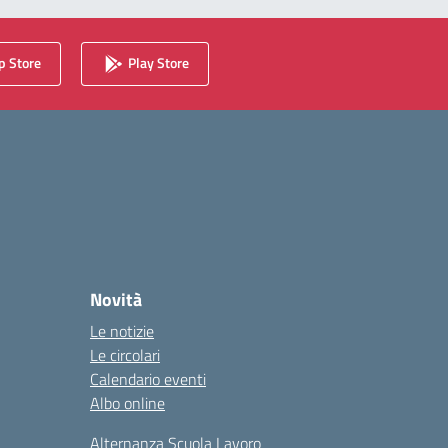
 Store
Play Store
Novità
Le notizie
Le circolari
Calendario eventi
Albo online
Alternanza Scuola Lavoro