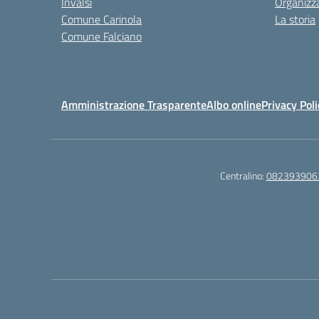
Invalsi
Organizz
Comune Carinola
La storia
Comune Falciano
Amministrazione Trasparente
Albo online
Privacy Poli
Centralino:
082393906