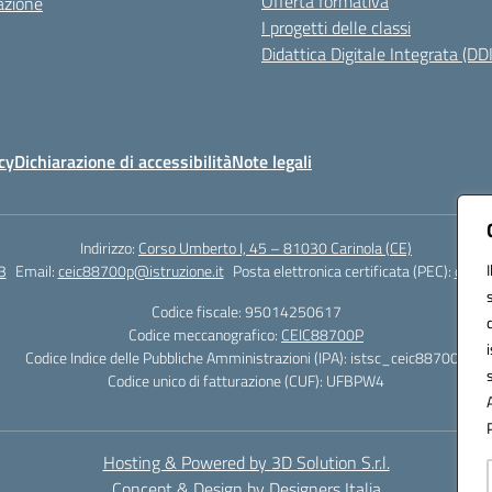
Offerta formativa
azione
I progetti delle classi
Didattica Digitale Integrata (DDI
cy
Dichiarazione di accessibilità
Note legali
Indirizzo:
Corso Umberto I, 45 – 81030 Carinola (CE)
3
Email:
ceic88700p@istruzione.it
Posta elettronica certificata (PEC):
ceic8
Codice fiscale: 95014250617
Codice meccanografico:
CEIC88700P
Codice Indice delle Pubbliche Amministrazioni (IPA): istsc_ceic88700p
Codice unico di fatturazione (CUF): UFBPW4
Hosting & Powered by 3D Solution S.r.l.
Concept & Design by Designers Italia