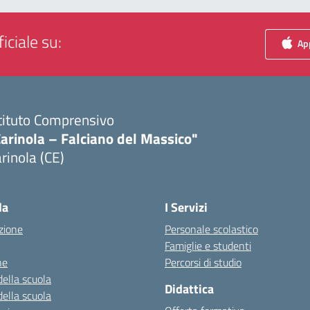
iciale su:
App
tituto Comprensivo
arinola – Falciano del Massico"
rinola (CE)
Visita la pagina iniziale della scuola
la
I Servizi
zione
Personale scolastico
Famiglie e studenti
ne
Percorsi di studio
della scuola
Didattica
della scuola