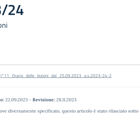
3/24
oni
_n°11_Orario_delle_lezioni_dal_25.09.2023_a.s.2023-24-2
o:
22.09.2023
-
Revisione:
28.11.2023
ove diversamente specificato, questo articolo è stato rilasciato sott