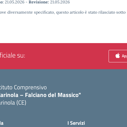
o:
21.05.2026
-
Revisione:
21.05.2026
ove diversamente specificato, questo articolo è stato rilasciato sott
iciale su:
App
tituto Comprensivo
arinola – Falciano del Massico"
rinola (CE)
Visita la pagina iniziale della scuola
la
I Servizi