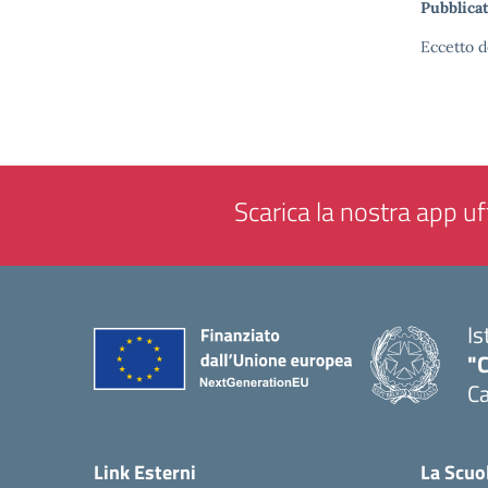
Pubblicat
Eccetto d
Scarica la nostra app uff
Is
"C
Ca
— 
Link Esterni
La Scuo