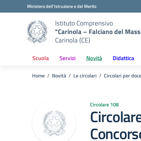
Vai ai contenuti
Vai al menu di navigazione
Vai al footer
Ministero dell'Istruzione e del Merito
Istituto Comprensivo
"Carinola – Falciano del Mass
Carinola (CE)
Scuola
Servizi
Novità
Didattica
Home
Novità
Le circolari
Circolari per doc
Circolare 108
Circolar
Concors