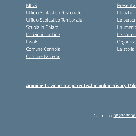
MIUR
Presenta
Ufficio Scolastico Regionale
I luoghi
Ufficio Scolastico Territoriale
Le perso
Scuola in Chiaro
I numeri 
Iscrizioni On Line
Le carte 
Invalsi
Organizz
Comune Carinola
La storia
Comune Falciano
Amministrazione Trasparente
Albo online
Privacy Poli
Centralino:
082393906