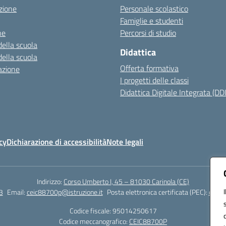
zione
Personale scolastico
Famiglie e studenti
ne
Percorsi di studio
della scuola
Didattica
della scuola
Offerta formativa
azione
I progetti delle classi
Didattica Digitale Integrata (DDI
cy
Dichiarazione di accessibilità
Note legali
Indirizzo:
Corso Umberto I, 45 – 81030 Carinola (CE)
3
Email:
ceic88700p@istruzione.it
Posta elettronica certificata (PEC):
ceic8
Codice fiscale: 95014250617
Codice meccanografico:
CEIC88700P