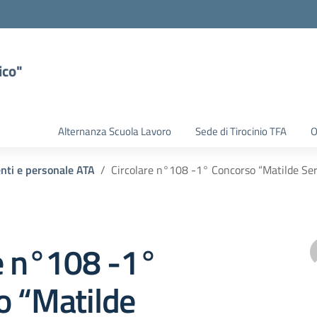
ico"
Alternanza Scuola Lavoro
Sede di Tirocinio TFA
O
enti e personale ATA
Circolare n°108 -1° Concorso “Matilde Se
e n°108 -1°
o “Matilde