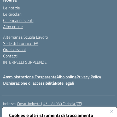
Le notizie
Le circolari
Calendario eventi
Albo online
Alternanza Scuola Lavoro
Sede di Tirocinio TFA
Orario lezioni
Contatti
INTERPELLI SUPPLENZE
Amministrazione Trasparente
Albo online
Privacy Policy
Dichiarazione di accessibilità
Note legali
Indirizzo:
Corso Umberto I, 45 – 81030 Carinola (CE)
Centralino:
0823939063
Email:
ceic88700p@istruzione.it
Posta elettronica certificata (PEC):
Cookies e altri strumenti di tracciamento
ceic88700p@pec.istruzione.it