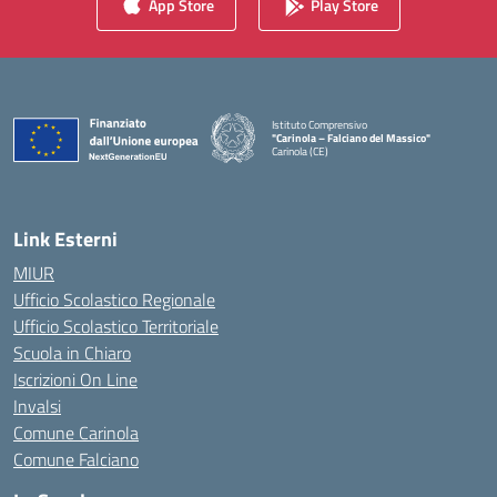
App Store
Play Store
Istituto Comprensivo
"Carinola – Falciano del Massico"
Carinola (CE)
— Visita la pagina iniziale della scuola
Link Esterni
MIUR
Ufficio Scolastico Regionale
Ufficio Scolastico Territoriale
Scuola in Chiaro
Iscrizioni On Line
Invalsi
Comune Carinola
Comune Falciano