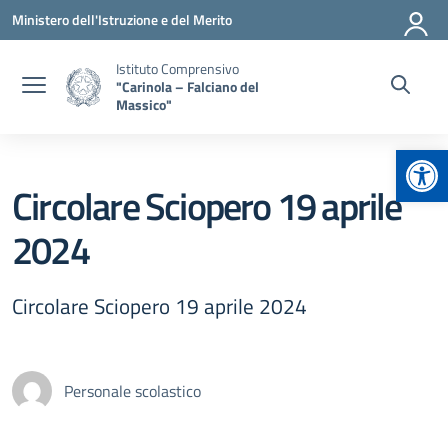
Vai ai contenuti
Vai al menu di navigazione
Vai al footer
Ministero dell'Istruzione e del Merito
Istituto Comprensivo
"Carinola – Falciano del
Massico"
Apr
Circolare Sciopero 19 aprile
2024
Circolare Sciopero 19 aprile 2024
Personale scolastico