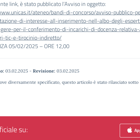
nte link, è stato pubblicato l’Avviso in oggetto:
/www.unicas.it/ateneo/bandi-di-concorso/avviso-pubblico-pe
azione-di-interesse-all-inserimento-nell-albo-degli-espert
ngere-per-il-conferimento-di-incarichi-di-docenza-relativa-
ri-tic-e-tirocinio-indiretto/
ZA 05/02/2025 – ORE 12,00
o:
03.02.2025
-
Revisione:
03.02.2025
ove diversamente specificato, questo articolo è stato rilasciato sott
iciale su:
App