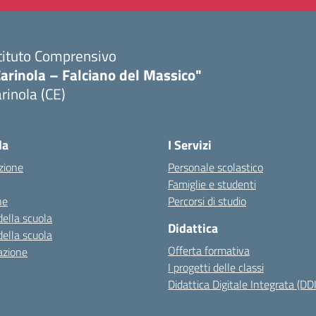
tituto Comprensivo
arinola – Falciano del Massico"
rinola (CE)
Visita la pagina iniziale della scuola
la
I Servizi
zione
Personale scolastico
Famiglie e studenti
ne
Percorsi di studio
della scuola
Didattica
della scuola
Offerta formativa
azione
I progetti delle classi
Didattica Digitale Integrata (DDI