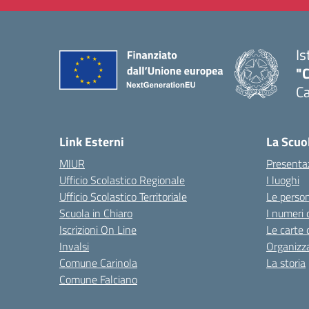
Is
"C
Ca
— 
Link Esterni
La Scuo
MIUR
Presenta
Ufficio Scolastico Regionale
I luoghi
Ufficio Scolastico Territoriale
Le perso
Scuola in Chiaro
I numeri 
Iscrizioni On Line
Le carte 
Invalsi
Organizz
Comune Carinola
La storia
Comune Falciano