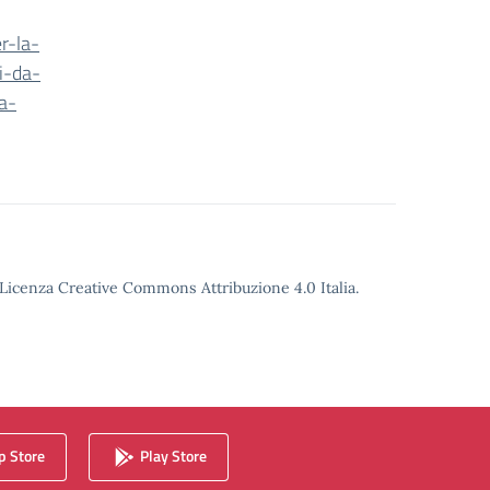
r-la-
i-da-
a-
o Licenza Creative Commons Attribuzione 4.0 Italia.
 Store
Play Store