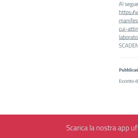
Al segue
https:/
manifest
cui-atti
laborato
SCADEN
Pubblicat
Eccetto d
Scarica la nostra app uff