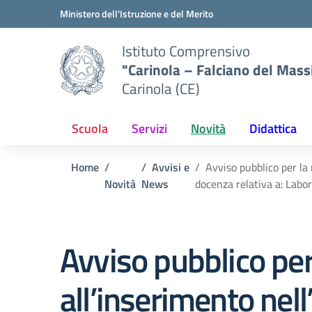
Vai ai contenuti
Vai al menu di navigazione
Vai al footer
Ministero dell'Istruzione e del Merito
Istituto Comprensivo
"Carinola – Falciano del Mass
Carinola (CE)
Scuola
Servizi
Novità
Didattica
Home
Avvisi e
Avviso pubblico per la 
Novità
News
docenza relativa a: Labor
Avviso pubblico per
all’inserimento nell’