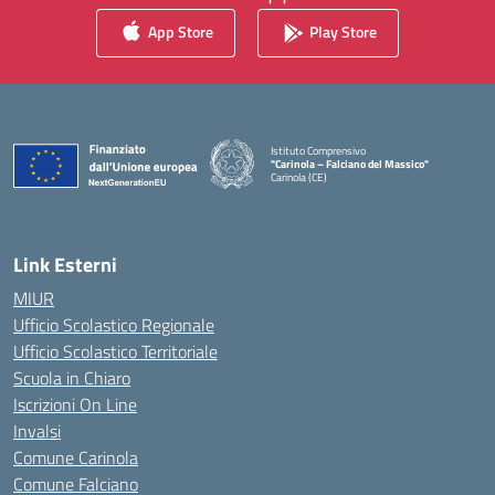
App Store
Play Store
Istituto Comprensivo
"Carinola – Falciano del Massico"
Carinola (CE)
— Visita la pagina iniziale della scuola
Link Esterni
MIUR
Ufficio Scolastico Regionale
Ufficio Scolastico Territoriale
Scuola in Chiaro
Iscrizioni On Line
Invalsi
Comune Carinola
Comune Falciano