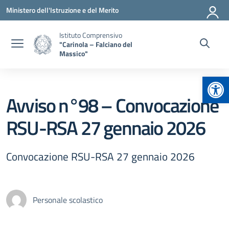
Vai ai contenuti
Vai al menu di navigazione
Vai al footer
Ministero dell'Istruzione e del Merito
Istituto Comprensivo
"Carinola – Falciano del
Massico"
Apr
Avviso n°98 – Convocazione
RSU-RSA 27 gennaio 2026
Convocazione RSU-RSA 27 gennaio 2026
Personale scolastico