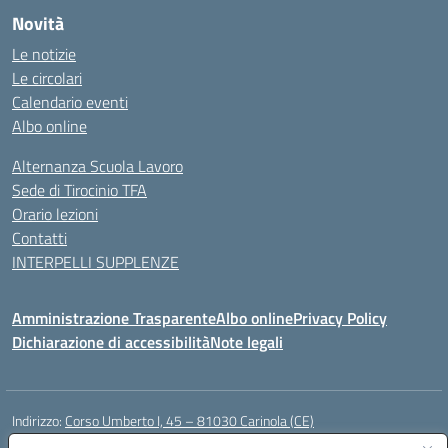
Novità
Le notizie
Le circolari
Calendario eventi
Albo online
Alternanza Scuola Lavoro
Sede di Tirocinio TFA
Orario lezioni
Contatti
INTERPELLI SUPPLENZE
Amministrazione Trasparente
Albo online
Privacy Policy
Dichiarazione di accessibilità
Note legali
Indirizzo:
Corso Umberto I, 45 – 81030 Carinola (CE)
Centralino:
0823939063
Email:
ceic88700p@istruzione.it