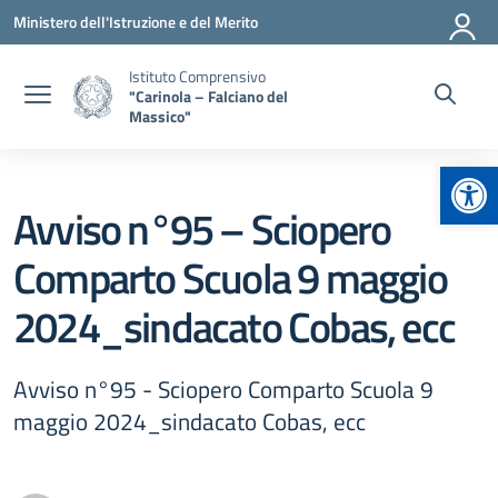
Vai ai contenuti
Vai al menu di navigazione
Vai al footer
Ministero dell'Istruzione e del Merito
Istituto Comprensivo
"Carinola – Falciano del
Massico"
Apr
Avviso n°95 – Sciopero
Comparto Scuola 9 maggio
2024_sindacato Cobas, ecc
Avviso n°95 - Sciopero Comparto Scuola 9
maggio 2024_sindacato Cobas, ecc