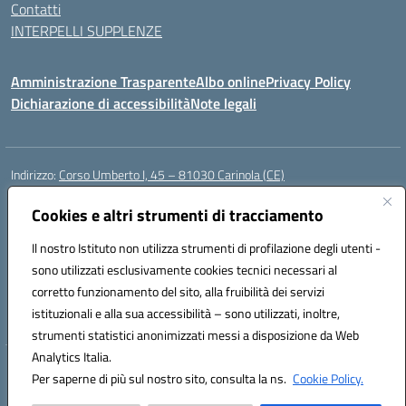
Contatti
INTERPELLI SUPPLENZE
Amministrazione Trasparente
Albo online
Privacy Policy
Dichiarazione di accessibilità
Note legali
Indirizzo:
Corso Umberto I, 45 – 81030 Carinola (CE)
Centralino:
0823939063
Email:
ceic88700p@istruzione.it
Posta elettronica certificata (PEC):
Cookies e altri strumenti di tracciamento
ceic88700p@pec.istruzione.it
Codice fiscale: 95014250617
Il nostro Istituto non utilizza strumenti di profilazione degli utenti -
Codice meccanografico:
CEIC88700P
sono utilizzati esclusivamente cookies tecnici necessari al
Codice Indice delle Pubbliche Amministrazioni (IPA): istsc_ceic88700p
corretto funzionamento del sito, alla fruibilità dei servizi
Codice unico di fatturazione (CUF): UFBPW4
istituzionali e alla sua accessibilità – sono utilizzati, inoltre,
strumenti statistici anonimizzati messi a disposizione da Web
Analytics Italia.
Hosting & Powered by 3D Solution S.r.l.
Per saperne di più sul nostro sito, consulta la ns.
Cookie Policy.
Concept & Design by Designers Italia