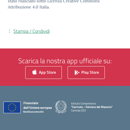
stato rilasciato sotto Licenza Creative Commons
Attribuzione 4.0 Italia.
Stampa / Condividi
Scarica la nostra app ufficiale su:
App Store
Play Store
Istituto Comprensivo
"Carinola – Falciano del Massico"
Carinola (CE)
— Visita la pagina iniziale della scuola